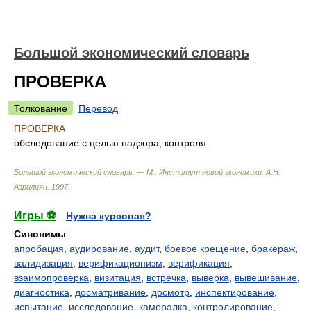
Большой экономический словарь
ПРОВЕРКА
Толкование
Перевод
ПРОВЕРКА
обследование с целью надзора, контроля.
Большой экономический словарь. — М.: Институт новой экономики
.
А.Н.
Азрилиян
.
1997
.
Игры ⚽
Нужна курсовая?
Синонимы
:
апробация
,
аудирование
,
аудит
,
боевое крещение
,
бракераж
,
валидизация
,
верификационизм
,
верификация
,
взаимопроверка
,
визитация
,
встречка
,
выверка
,
вывешивание
,
диагностика
,
досматривание
,
досмотр
,
инспектирование
,
испытание
,
исследование
,
камералка
,
контролирование
,