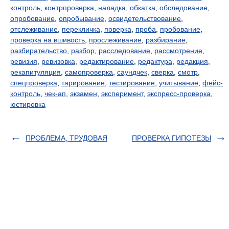
контроль
,
контрпроверка
,
наладка
,
обкатка
,
обследование
,
опробование
,
опробывание
,
освидетельствование
,
отслеживание
,
перекличка
,
поверка
,
проба
,
пробование
,
проверка на вшивость
,
прослеживание
,
разбирание
,
разбирательство
,
разбор
,
расследование
,
рассмотрение
,
ревизия
,
ревизовка
,
редактирование
,
редактура
,
редакция
,
рекапитуляция
,
самопроверка
,
саундчек
,
сверка
,
смотр
,
спецпроверка
,
тарирование
,
тестирование
,
учитывание
,
фейс-
контроль
,
чек-ап
,
экзамен
,
эксперимент
,
экспресс-проверка
,
юстировка
ПРОБЛЕМА, ТРУДОВАЯ
ПРОВЕРКА ГИПОТЕЗЫ